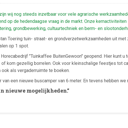
 zijn wij nog steeds inzetbaar voor vele agrarische werkzaamhe
end op de hedendaagse vraag in de markt. Onze kernactiviteiten i
ering, grondbewerking, cultuurtechniek en berm- en slootonderh
tan Toering tuin- straat- en grondverzetwerkzaamheden uit met zi
alen op 1 spot.
Horecabedrijf "Tuinkaffee BuitenGewoon" geopend. Hier kunt u t
 of kom gezellig borrelen. Ook voor kleinschalige feestjes tot ca
 ook als vergaderruimte te boeken.
 van een nieuwe buscamper van 6 meter. En tevens hebben we rui
 in nieuwe mogelijkheden.”