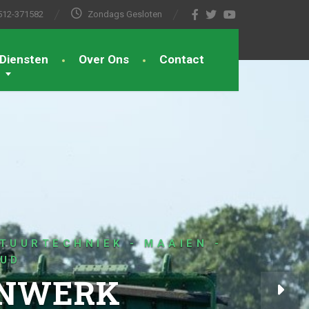
512-371582
Zondags Gesloten
Diensten
Over Ons
Contact
 - GRONDWERK