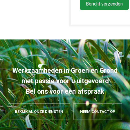
Bericht verzenden
Werkzaamheden in Groen en Grond
met passie voor u uitgevoerd
Bel ons voor een afspraak
BEKIJK AL ONZE DIENSTEN
NEEM CONTACT OP