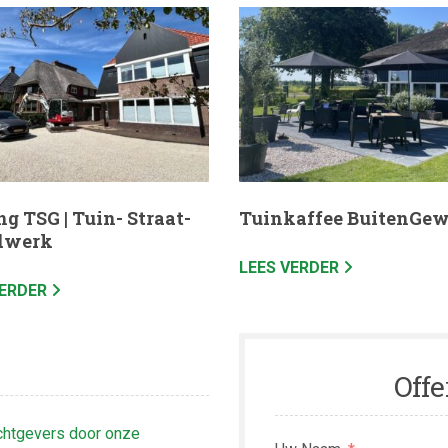
ng TSG | Tuin- Straat-
Tuinkaffee BuitenGe
dwerk
LEES VERDER
VERDER
Offe
chtgevers door onze