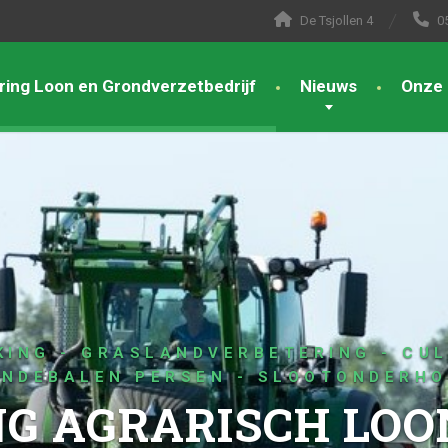
De Tsjollen 4
0
ring Loon en Grondverzetbedrijf
Nieuws
Onze 
REALISEER UW TUINDROOM
 | TUIN - STRAAT