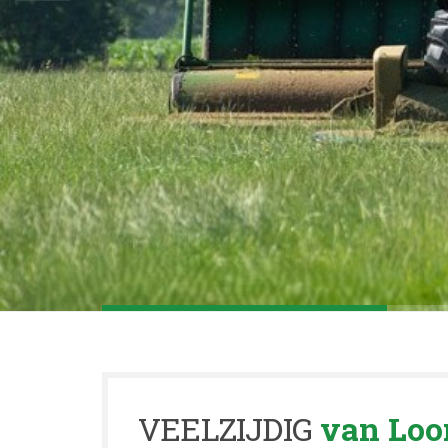
VEELZIJDIG
van Loon