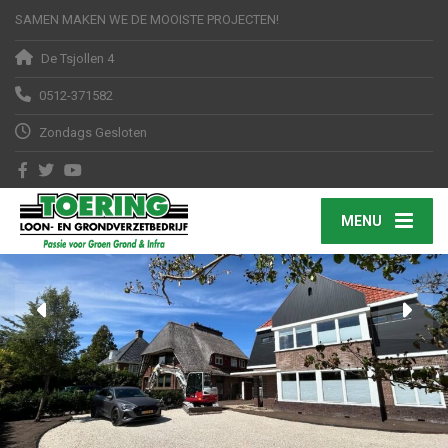
SAMEN MAKEN WE DE MOOISTE PROJECTEN!
De Tsjollen 4
0512-371582
Zondags Gesloten
MENU