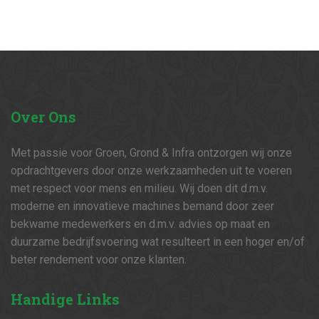
Over
Ons
Met passie voor Groen, Grond & Infra ontzorgen wij onze
opdrachtgevers door onze werkzaamheden uit te voeren
met respect voor mens en milieu. Wij doen dit d.m.v.
moderne en innovatieve machines bemand door zeer
bekwame medewerkers en d.m.v. advies op maat en
duurzame bedrijfsvoering wat resulteert in een hoger en/of
beter rendement voor onze klanten.
Handige
Links