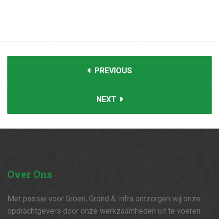
PREVIOUS
NEXT
Over
Ons
Met passie voor Groen, Grond & Infra ontzorgen wij onze
opdrachtgevers door onze werkzaamheden uit te voeren