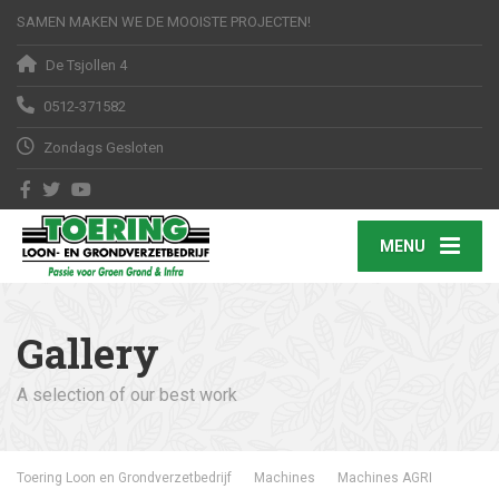
SAMEN MAKEN WE DE MOOISTE PROJECTEN!
De Tsjollen 4
0512-371582
Zondags Gesloten
MENU
Gallery
A selection of our best work
Toering Loon en Grondverzetbedrijf
Machines
Machines AGRI