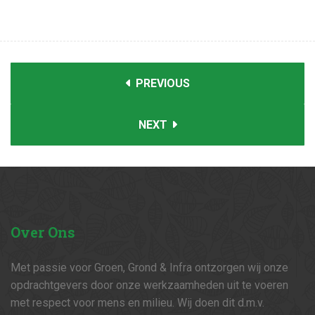
PREVIOUS
NEXT
Over
Ons
Met passie voor Groen, Grond & Infra ontzorgen wij onze
opdrachtgevers door onze werkzaamheden uit te voeren
met respect voor mens en milieu. Wij doen dit d.m.v.