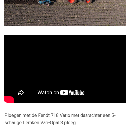
Ploegen met de Fendt 718 Vario met daarachter een 5-
scharige Lemken Vari-Opal 8 ploeg.