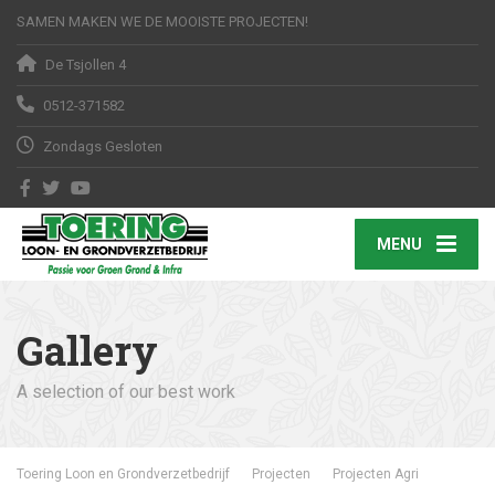
SAMEN MAKEN WE DE MOOISTE PROJECTEN!
De Tsjollen 4
0512-371582
Zondags Gesloten
MENU
Gallery
A selection of our best work
Toering Loon en Grondverzetbedrijf
Projecten
Projecten Agri