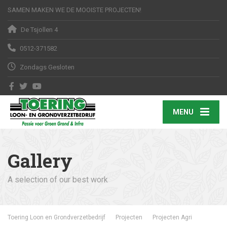
SAMEN MAKEN WE DE MOOISTE PROJECTEN!
De Tsjollen 4
0512-371582
Zondags Gesloten
MENU
Gallery
A selection of our best work
Toering Loon en Grondverzetbedrijf
Projecten
Projecten Agri