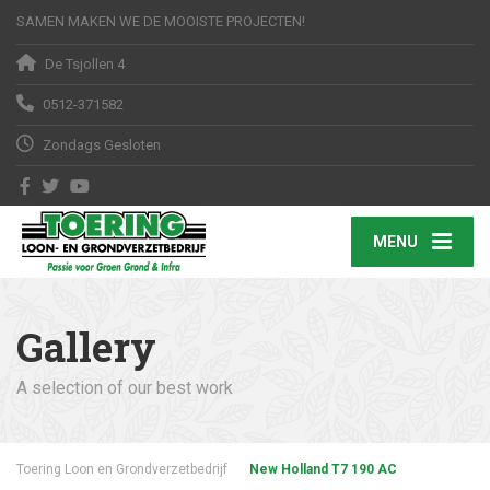
SAMEN MAKEN WE DE MOOISTE PROJECTEN!
De Tsjollen 4
0512-371582
Zondags Gesloten
MENU
Gallery
A selection of our best work
Toering Loon en Grondverzetbedrijf
New Holland T7 190 AC