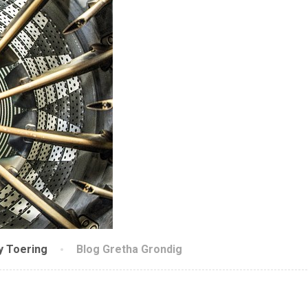
y Toering
Blog Gretha Grondig