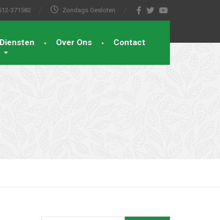
512-371582
Zondags Gesloten
Diensten
Over Ons
Contact