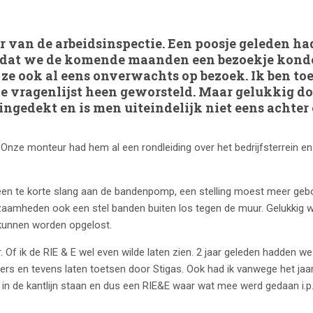
er van de arbeidsinspectie. Een poosje geleden h
 dat we de komende maanden een bezoekje kond
ze ook al eens onverwachts op bezoek. Ik ben to
e vragenlijst heen geworsteld. Maar gelukkig do
ingedekt en is men uiteindelijk niet eens achter
. Onze monteur had hem al een rondleiding over het bedrijfsterrein e
 een te korte slang aan de bandenpomp, een stelling moest meer geb
amheden ook een stel banden buiten los tegen de muur. Gelukkig w
 kunnen worden opgelost.
 Of ik de RIE & E wel even wilde laten zien. 2 jaar geleden hadden w
en tevens laten toetsen door Stigas. Ook had ik vanwege het jaarl
in de kantlijn staan en dus een RIE&E waar wat mee werd gedaan i.p.v