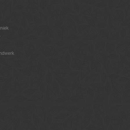
hniek
r
ondwerk