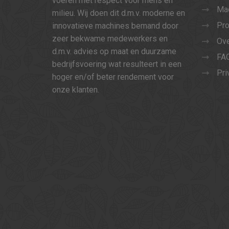
voeren met respect voor mens en
Ma
milieu. Wij doen dit d.m.v. moderne en
Pro
innovatieve machines bemand door
zeer bekwame medewerkers en
Ove
d.m.v. advies op maat en duurzame
FA
bedrijfsvoering wat resulteert in een
Pri
hoger en/of beter rendement voor
onze klanten.