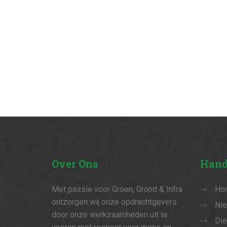
Over
Ons
Hand
Met passie voor Groen, Grond & Infra
Ho
ontzorgen wij onze opdrachtgevers
Ni
door onze werkzaamheden uit te
Die