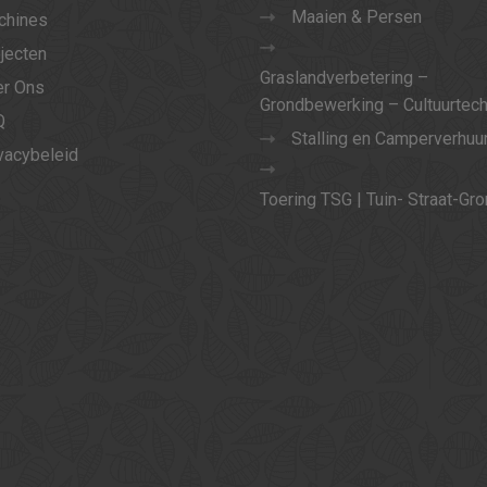
Maaien & Persen
chines
jecten
Graslandverbetering –
r Ons
Grondbewerking – Cultuurtec
Q
Stalling en Camperverhuu
vacybeleid
Toering TSG | Tuin- Straat-Gr