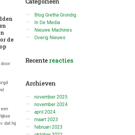
Categorieën
Blog Gretha Grondig
adden
In De Media
en
Nieuwe Machines
en
Overig Nieuws
or de
 op
Recente
reacties
n door
Archieven
orgd
el
november 2025
november 2024
e een
april 2024
ijkse
maart 2023
. dat hij
februari 2023
oktober 2022