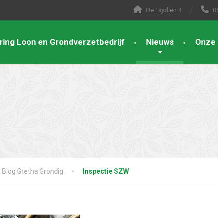
De Tsjollen 4
0
ring Loon en Grondverzetbedrijf
Nieuws
Onze 
Blog Gretha Grondig
Inspectie SZW