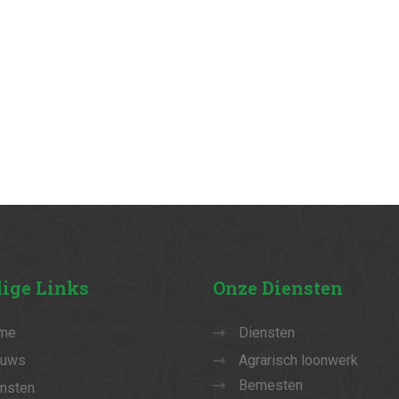
ige
Links
Onze
Diensten
me
Diensten
euws
Agrarisch loonwerk
Bemesten
nsten