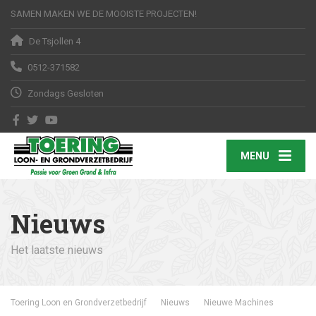
SAMEN MAKEN WE DE MOOISTE PROJECTEN!
De Tsjollen 4
0512-371582
Zondags Gesloten
MENU
Nieuws
Het laatste nieuws
Toering Loon en Grondverzetbedrijf
Nieuws
Nieuwe Machines