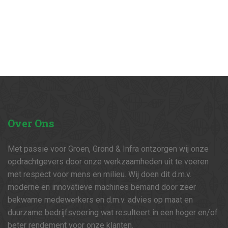
Over
Ons
Met passie voor Groen, Grond & Infra ontzorgen wij onze
opdrachtgevers door onze werkzaamheden uit te voeren
met respect voor mens en milieu. Wij doen dit d.m.v.
moderne en innovatieve machines bemand door zeer
bekwame medewerkers en d.m.v. advies op maat en
duurzame bedrijfsvoering wat resulteert in een hoger en/of
beter rendement voor onze klanten.