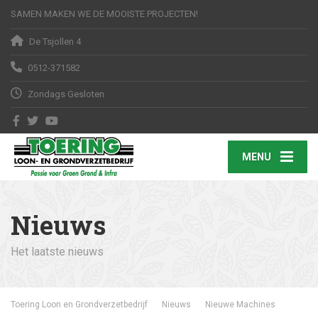
SAMEN MAKEN WE DE MOOISTE PROJECTEN!
De Tsjollen 4
0512-371582
Zondags Gesloten
MENU
Nieuws
Het laatste nieuws
Toering Loon en Grondverzetbedrijf
Nieuws
Nieuwe Machines