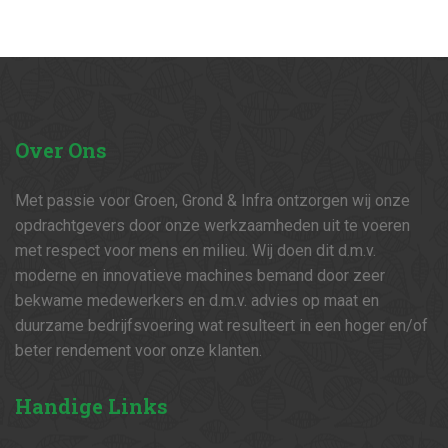
Over
Ons
Met passie voor Groen, Grond & Infra ontzorgen wij onze
opdrachtgevers door onze werkzaamheden uit te voeren
met respect voor mens en milieu. Wij doen dit d.m.v.
moderne en innovatieve machines bemand door zeer
bekwame medewerkers en d.m.v. advies op maat en
duurzame bedrijfsvoering wat resulteert in een hoger en/of
beter rendement voor onze klanten.
Handige
Links