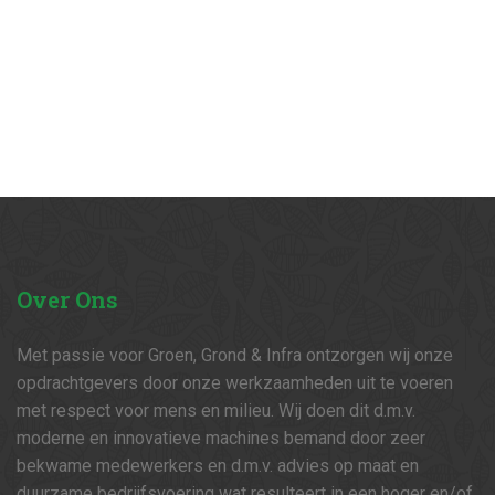
Over
Ons
Met passie voor Groen, Grond & Infra ontzorgen wij onze
opdrachtgevers door onze werkzaamheden uit te voeren
met respect voor mens en milieu. Wij doen dit d.m.v.
moderne en innovatieve machines bemand door zeer
bekwame medewerkers en d.m.v. advies op maat en
duurzame bedrijfsvoering wat resulteert in een hoger en/of