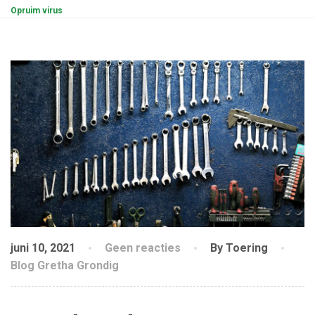
Opruim virus
juni 10, 2021
Geen reacties
By Toering
Blog Gretha Grondig