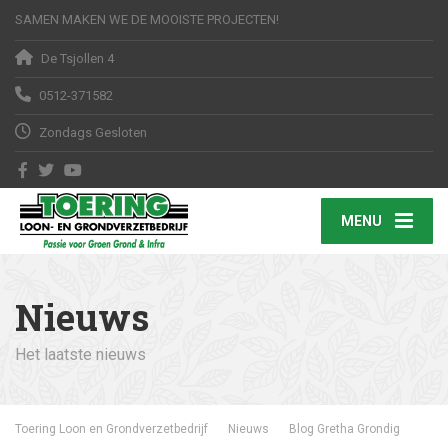
SAMEN MAKEN WE DE MOOISTE PROJECTEN!
De Tsjollen 4
0512-371582
Zondags Gesloten
MENU
Nieuws
Het laatste nieuws
Toering Loon en Grondverzetbedrijf
Nieuws
Blog Gretha Grondig