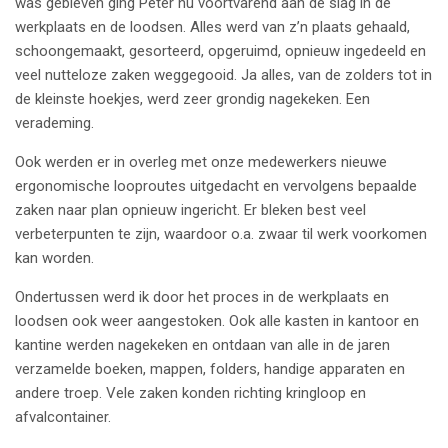
was gebleven ging Peter nu voortvarend aan de slag in de
werkplaats en de loodsen. Alles werd van z’n plaats gehaald,
schoongemaakt, gesorteerd, opgeruimd, opnieuw ingedeeld en
veel nutteloze zaken weggegooid. Ja alles, van de zolders tot in
de kleinste hoekjes, werd zeer grondig nagekeken. Een
verademing.
Ook werden er in overleg met onze medewerkers nieuwe
ergonomische looproutes uitgedacht en vervolgens bepaalde
zaken naar plan opnieuw ingericht. Er bleken best veel
verbeterpunten te zijn, waardoor o.a. zwaar til werk voorkomen
kan worden.
Ondertussen werd ik door het proces in de werkplaats en
loodsen ook weer aangestoken. Ook alle kasten in kantoor en
kantine werden nagekeken en ontdaan van alle in de jaren
verzamelde boeken, mappen, folders, handige apparaten en
andere troep. Vele zaken konden richting kringloop en
afvalcontainer.