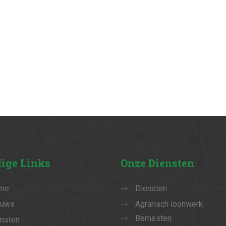
ige
Links
Onze
Diensten
me
Diensten
euws
Agrarisch loonwerk
Bemesten
nsten