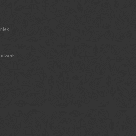
hniek
r
ondwerk