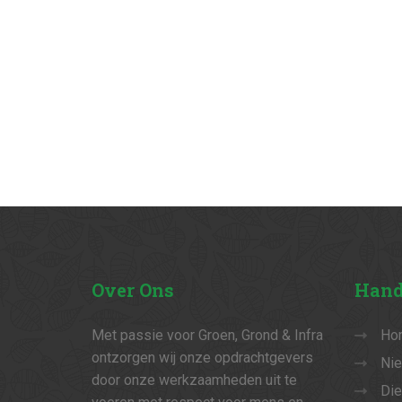
Over
Ons
Hand
Met passie voor Groen, Grond & Infra
Ho
ontzorgen wij onze opdrachtgevers
Ni
door onze werkzaamheden uit te
Die