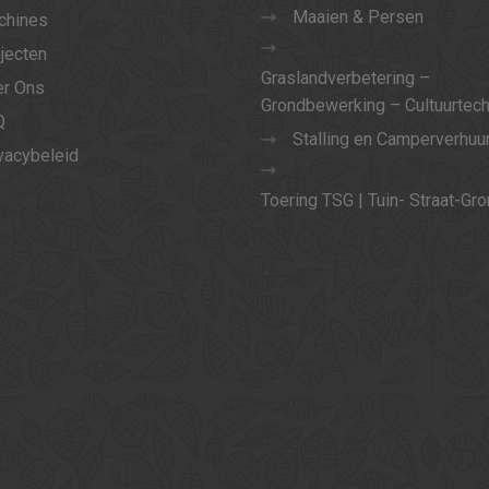
Maaien & Persen
chines
jecten
Graslandverbetering –
r Ons
Grondbewerking – Cultuurtec
Q
Stalling en Camperverhuu
vacybeleid
Toering TSG | Tuin- Straat-Gr