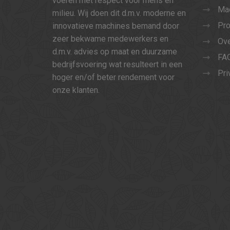
voeren met respect voor mens en
Ma
milieu. Wij doen dit d.m.v. moderne en
Pro
innovatieve machines bemand door
zeer bekwame medewerkers en
Ove
d.m.v. advies op maat en duurzame
FA
bedrijfsvoering wat resulteert in een
Pri
hoger en/of beter rendement voor
onze klanten.