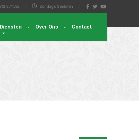
512-371582
Zondags Gesloten
Diensten
Over Ons
Contact