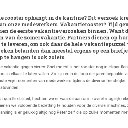
ie rooster ophangt in de kantine? Dit verzoek kr
 van onze medewerkers. Vakantierooster? Tijd ge
komen de eerste vakantieverzoeken binnen. Want 
ken van de zomervakantie. Partners dienen op hu
te leveren, om ook daar de hele vakantiepuzzel
zoeken belanden dan meestal ergens op een briefje
 te hangen is ook zoiets.
vakantie gingen vieren. Snel moest ik het rooster nog in elkaar fla
oi in elkaar te laten vallen. Zo zijn er in de loop der jaren bepaalde v
ste vrije momenten van medewerkers tijdens de diverse feestelijke
aatsvinden.
qua flexibiliteit, hechten we er waarde aan om zoveel mogelijk rek
dienen we voldoende bezetting te houden voor de diverse machines, 
planning is er gelukkig altijd nog Peter zelf die op zulke momenten me