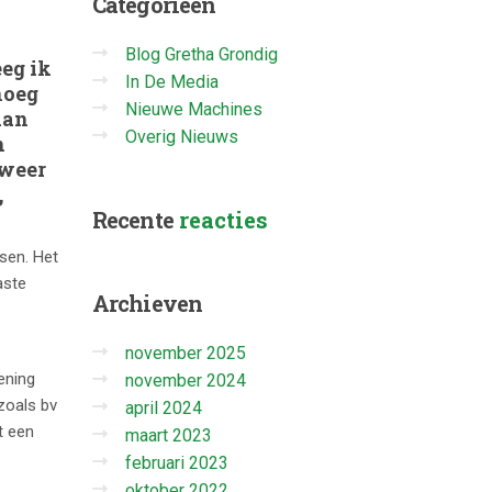
Categorieën
Blog Gretha Grondig
eeg ik
In De Media
noeg
Nieuwe Machines
dan
Overig Nieuws
n
 weer
,
Recente
reacties
nsen. Het
aste
Archieven
november 2025
ening
november 2024
zoals bv
april 2024
t een
maart 2023
februari 2023
oktober 2022