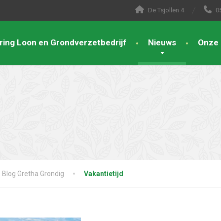
De Tsjollen 4
0
ring Loon en Grondverzetbedrijf
Nieuws
Onze 
Blog Gretha Grondig
Vakantietijd